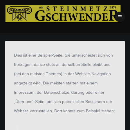
Dies ist eine Beispiel-Seite. Sie unterscheidet sich von
Beiträgen, da sie stets an derselben Stelle bleibt und
(bei den meisten Themes) in der Website-Navigation
angezeigt wird. Die meisten starten mit einem
Impressum, der Datenschutzerklärung oder einer
„Über uns“-Seite, um sich potenziellen Besuchern der
Website vorzustellen. Dort könnte zum Beispiel stehen: